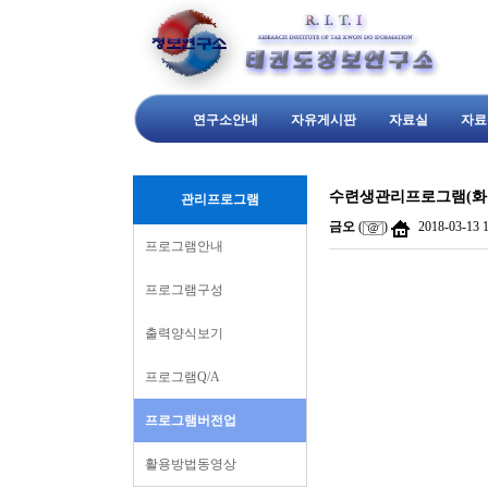
연구소안내
자유게시판
자료실
자료
수련생관리프로그램(화랑
관리프로그램
금오
(
)
2018-03-13 
프로그램안내
프로그램구성
출력양식보기
프로그램Q/A
프로그램버전업
활용방법동영상