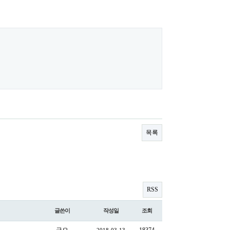
목록
RSS
글쓴이
작성일
조회
금오
18374
2018-03-13