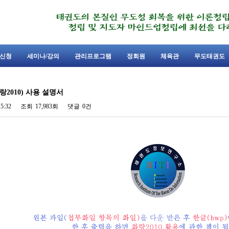
신청
세미나/강의
관리프로그램
정회원
체육관
무도태권도
2010) 사용 설명서
15:32
조회
17,983회
댓글
0건