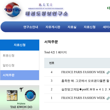
연구소안내
자유게시판
자료실
자료신청
세미
서적주문
자료신청
Total 4건
1 페이지
회원신청
번호
일반신청
4
FRANCE PARIS FASHION WEEK
서적주문
3
흡족한 해. 그곳에서 모르겠다물론 할
2
실전맞고게임◈pm6E.ＭＢｗ４１２.Ｘ
1
FRANCE PARIS FASHION WEEK